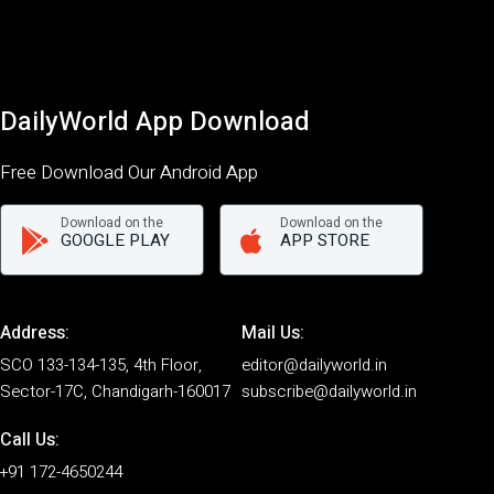
DailyWorld App Download
Free Download Our Android App
Download on the
Download on the
GOOGLE PLAY
APP STORE
Address:
Mail Us:
SCO 133-134-135, 4th Floor,
editor@dailyworld.in
Sector-17C, Chandigarh-160017
subscribe@dailyworld.in
Call Us:
+91 172-4650244