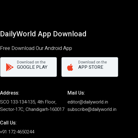
DailyWorld App Download
Free Download Our Android App
Download on the
Download on the
GOOGLE PLAY
APP STORE
Address:
Mail Us:
SCO 133-134-135, 4th Floor,
editor@dailyworld.in
Sector-17C, Chandigarh-160017
subscribe@dailyworld.in
Call Us:
+91 172-4650244