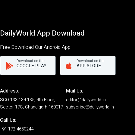
DailyWorld App Download
Free Download Our Android App
Download on the
Download on the
GOOGLE PLAY
APP STORE
Address:
Mail Us:
SCO 133-134-135, 4th Floor,
editor@dailyworld.in
Sector-17C, Chandigarh-160017
subscribe@dailyworld.in
Call Us:
+91 172-4650244