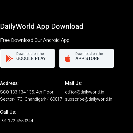
DailyWorld App Download
Free Download Our Android App
Download on the
Download on the
GOOGLE PLAY
APP STORE
Address:
Mail Us:
SCO 133-134-135, 4th Floor,
editor@dailyworld.in
Sector-17C, Chandigarh-160017
subscribe@dailyworld.in
Call Us:
+91 172-4650244