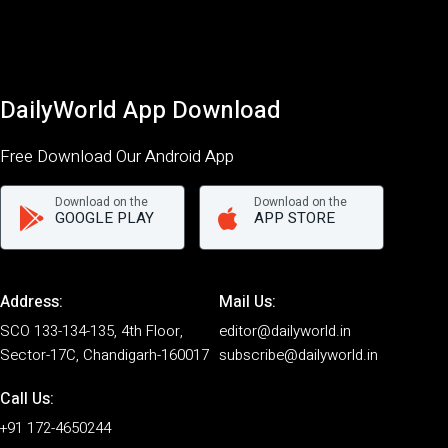
DailyWorld App Download
Free Download Our Android App
Download on the
Download on the
GOOGLE PLAY
APP STORE
Address:
Mail Us:
SCO 133-134-135, 4th Floor,
editor@dailyworld.in
Sector-17C, Chandigarh-160017
subscribe@dailyworld.in
Call Us:
+91 172-4650244