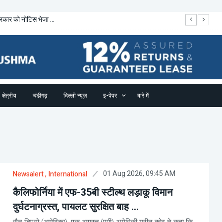
रकार को नोटिस भेजा ...
भा
क्षेत्रीय
चंडीगढ़
दिल्ली न्यूज़
इ-पेपर
बारे में
01 Aug 2026, 09:45 AM
Newsalert
, International
कैलिफोर्निया में एफ-35बी स्टील्थ लड़ाकू विमान
दुर्घटनाग्रस्त, पायलट सुरक्षित बाह ...
सैन डिएगो (अमेरिका), एक अगस्त (एपी) अमेरिकी मरीन कोर ने कहा कि