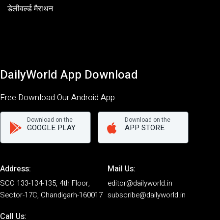
डेलीवर्ल्ड मैराथन
DailyWorld App Download
Free Download Our Android App
Download on the
Download on the
GOOGLE PLAY
APP STORE
Address:
Mail Us:
SCO 133-134-135, 4th Floor,
editor@dailyworld.in
Sector-17C, Chandigarh-160017
subscribe@dailyworld.in
Call Us: