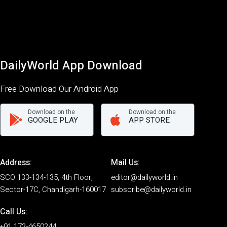
DailyWorld App Download
Free Download Our Android App
Download on the
Download on the
GOOGLE PLAY
APP STORE
Address:
Mail Us:
SCO 133-134-135, 4th Floor,
editor@dailyworld.in
Sector-17C, Chandigarh-160017
subscribe@dailyworld.in
Call Us:
+91 172-4650244