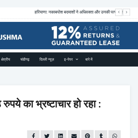
ंधक बनाया, 3.15 करोड़ रु?...
अं
क्षेत्रीय
चंडीगढ़
दिल्ली न्यूज़
इ-पेपर
बारे में
़ रुपये का भ्रष्टाचार हो रहा :