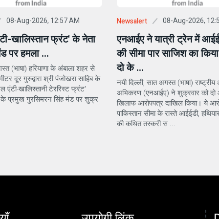
08-Aug-2026, 12:57 AM
08-Aug-2026, 12:
Newsalert
एंटी-खालिस्तान फ्रंट' के नेता
एनआईए ने यात्री ट्रेन में आई
ंड पर हमला ...
की सीमा पार साजिश का किया 
दो के ...
स्त (भाषा) हरियाणा के अंबाला शहर से
र दूर गुरुद्वारा श्री पंजोखरा साहिब के
नयी दिल्ली, सात अगस्त (भाषा) राष्ट्रीय 
ल एंटी-खालिस्तानी टेररिस्ट फ्रंट'
अभिकरण (एनआईए) ने शुक्रवार को दो आ
े प्रमुख गुरसिमरन सिंह मंड पर शुक्र
खिलाफ आरोपपत्र दाखिल किया। ये आरो
पाकिस्तान सीमा के रास्ते आईईडी, हथियार
की कथित तस्करी स ...
याँ
उपयोगी लिंक