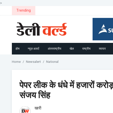
>
हरियाणा: नकाबपोश बदमाशों ने अधिवक्ता और उनकी पत्नी को ब
Trending
होम
न्यूज़ अलर्ट
अंतरराष्ट्रीय
खेल
राष्ट्रीय
व्यापार
Home
Newsalert
National
पेपर लीक के धंधे में हजारों करोड
संजय सिंह
खारी