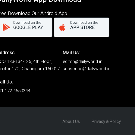
ree Download Our Android App
Download on the
Download on the
GOOGLE PLAY
APP STORE
ddress:
Mail Us:
CO 133-134-135, 4th Floor,
editor@dailyworld.in
ector-17C, Chandigarh-160017
subscribe@dailyworld.in
all Us:
91 172-4650244
About Us
Privacy & Policy