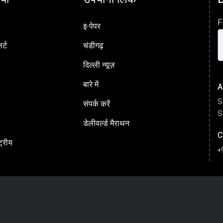
F
इ-पेपर
र्ट
चंडीगढ़
दिल्ली न्यूज़
बारे में
A
S
संपर्क करें
S
डेलीवर्ल्ड मैराथन
C
ट्रीय
+