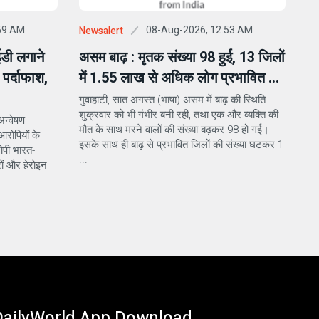
59 AM
08-Aug-2026, 12:53 AM
Newsalert
ईडी लगाने
असम बाढ़ : मृतक संख्या 98 हुई, 13 जिलों
पर्दाफाश,
में 1.55 लाख से अधिक लोग प्रभावित ...
गुवाहाटी, सात अगस्त (भाषा) असम में बाढ़ की स्थिति
शुक्रवार को भी गंभीर बनी रही, तथा एक और व्यक्ति की
अन्वेषण
मौत के साथ मरने वालों की संख्या बढ़कर 98 हो गई।
रोपियों के
इसके साथ ही बाढ़ से प्रभावित जिलों की संख्या घटकर 1
पी भारत-
...
ों और हेरोइन
DailyWorld App Download