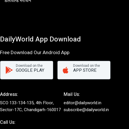
डेलीवर्ल्ड मैराथन
DailyWorld App Download
Free Download Our Android App
Download on the
Download on the
GOOGLE PLAY
APP STORE
Address:
Mail Us:
SCO 133-134-135, 4th Floor,
editor@dailyworld.in
Sector-17C, Chandigarh-160017
subscribe@dailyworld.in
Call Us: