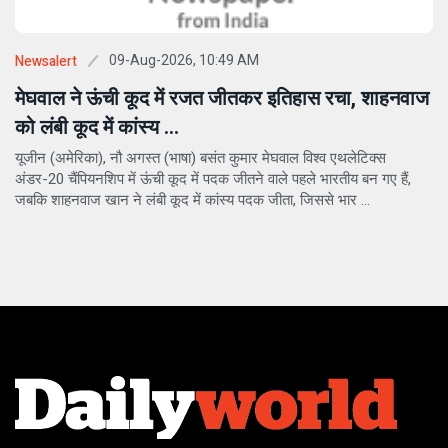
09-Aug-2026, 10:49 AM
Newsalert
मेघवाल ने ऊंची कूद में रजत जीतकर इतिहास रचा, शाहनवाज
को लंबी कूद में कांस्य ...
यूजीन (अमेरिका), नौ अगस्त (भाषा) बसंत कुमार मेघवाल विश्व एथलेटिक्स
अंडर-20 चैंपियनशिप में ऊंची कूद में पदक जीतने वाले पहले भारतीय बन गए हैं,
जबकि शाहनवाज खान ने लंबी कूद में कांस्य पदक जीता, जिससे भार ...