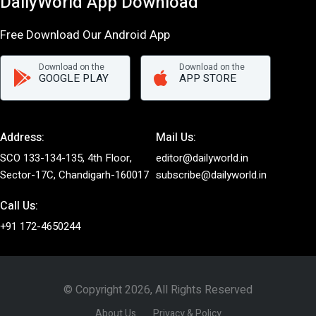
DailyWorld App Download
Free Download Our Android App
Download on the
Download on the
GOOGLE PLAY
APP STORE
Address:
Mail Us:
SCO 133-134-135, 4th Floor,
editor@dailyworld.in
Sector-17C, Chandigarh-160017
subscribe@dailyworld.in
Call Us:
+91 172-4650244
© Copyright 2026, All Rights Reserved
About Us
Privacy & Policy