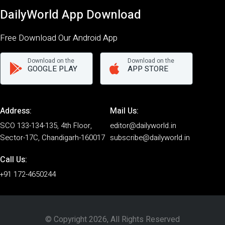
DailyWorld App Download
Free Download Our Android App
Download on the
Download on the
GOOGLE PLAY
APP STORE
Address:
Mail Us:
SCO 133-134-135, 4th Floor,
editor@dailyworld.in
Sector-17C, Chandigarh-160017
subscribe@dailyworld.in
Call Us:
+91 172-4650244
© Copyright 2026, All Rights Reserved