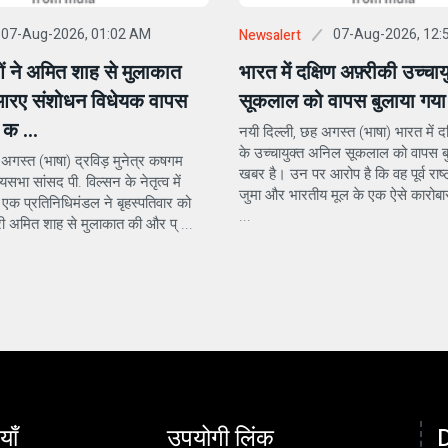
07-Aug-2026, 01:02 AM
07-Aug-2026, 12:
Newsalert
ं ने अमित शाह से मुलाकात
भारत में दक्षिण अफ़्रीकी उच्चाय
रए संशोधन विधेयक वापस
सूकलाल को वापस बुलाया गया 
 क ...
नयी दिल्ली, छह अगस्त (भाषा) भारत में द
के उच्चायुक्त अनिल सूकलाल को वापस ब
 अगस्त (भाषा) द्रविड़ मुनेत्र कषगम
खबर है। उन पर आरोप है कि वह पूर्व राष
यसभा सांसद पी. विल्सन के नेतृत्व में
जुमा और भारतीय मूल के एक ऐसे कारोबार
 एक प्रतिनिधिमंडल ने बृहस्पतिवार को
...
त्री अमित शाह से मुलाकात की और प् ...
याँ
उपयोगी लिंक