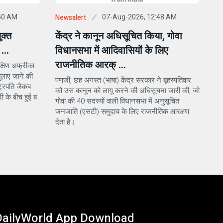
50 AM
07-Aug-2026, 12:48 AM
Newsalert
ुक्त
केंद्र ने कानून अधिसूचित किया, गोवा
...
विधानसभा में आदिवासियों के लिए
राजनीतिक आरक् ...
क्षिण अफ्रीका
ुलाए जाने की
पणजी, छह अगस्त (भाषा) केंद्र सरकार ने बृहस्पतिवार
्ट्रपति जैकब
को उस कानून को लागू करने की अधिसूचना जारी की, जो
ी के बीच हुई ब
गोवा की 40 सदस्यों वाली विधानसभा में अनुसूचित
जनजाति (एसटी) समुदाय के लिए राजनीतिक आरक्षण
देता है।
DailyWorld App Download