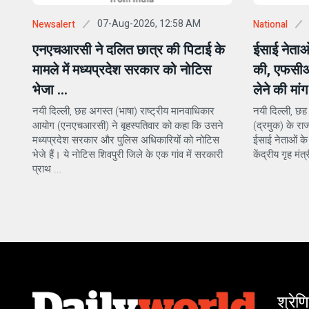
07-Aug-2026, 12:58 AM
Newsalert
National
एनएचआरसी ने दलित छात्र की पिटाई के
ईसाई नेताओ
मामले में मध्यप्रदेश सरकार को नोटिस
की, एफसीआ
भेजा ...
लेने की मांग
नयी दिल्ली, छह अगस्त (भाषा) राष्ट्रीय मानवाधिकार
नयी दिल्ली, छह
आयोग (एनएचआरसी) ने बृहस्पतिवार को कहा कि उसने
(द्रमुक) के राज्
मध्यप्रदेश सरकार और पुलिस अधिकारियों को नोटिस
ईसाई नेताओं के
भेजे हैं। ये नोटिस शिवपुरी जिले के एक गांव में सरकारी
केंद्रीय गृह मं
प्राथ ...
श्रेणि