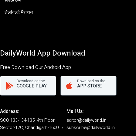
संपर्क करें
डेलीवर्ल्ड मैराथन
DailyWorld App Download
Free Download Our Android App
Download on the
Download on the
GOOGLE PLAY
APP STORE
Address:
Mail Us:
SCO 133-134-135, 4th Floor,
editor@dailyworld.in
Sector-17C, Chandigarh-160017
subscribe@dailyworld.in