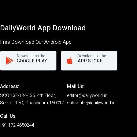
DailyWorld App Download
Free Download Our Android App
Download on the
Download on the
GOOGLE PLAY
APP STORE
Address:
Mail Us:
SCO 133-134-135, 4th Floor,
editor@dailyworld.in
Sector-17C, Chandigarh-160017
subscribe@dailyworld.in
Call Us:
+91 172-4650244