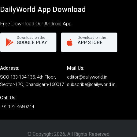
DailyWorld App Download
Free Download Our Android App
Download on the
Download on the
GOOGLE PLAY
APP STORE
Address:
Mail Us:
SCO 133-134-135, 4th Floor,
editor@dailyworld.in
Sector-17C, Chandigarh-160017
subscribe@dailyworld.in
Call Us:
+91 172-4650244
© Copyright 2026, All Rights Reserved