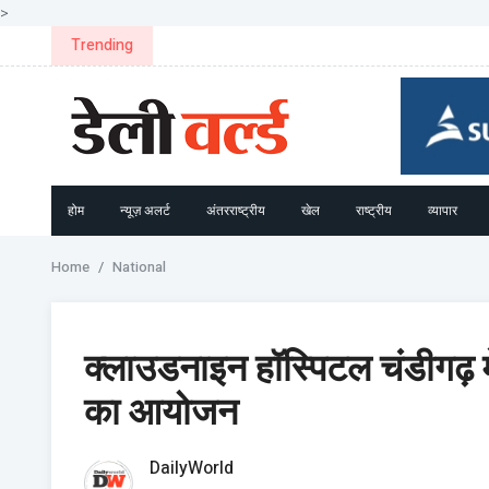
>
तमिलनाडु सरकार ने राज्य का राजस्व बढ़ाने के लिए जनता से सुझा
Trending
होम
न्यूज़ अलर्ट
अंतरराष्ट्रीय
खेल
राष्ट्रीय
व्यापार
Home
National
क्लाउडनाइन हॉस्पिटल चंडीगढ़ में
का आयोजन
DailyWorld