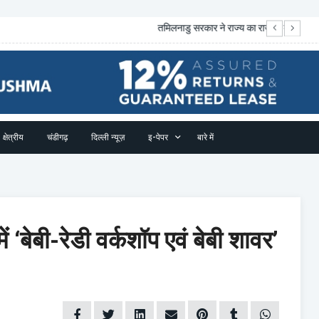
व मांगे ...
पे
क्षेत्रीय
चंडीगढ़
दिल्ली न्यूज़
इ-पेपर
बारे में
 ‘बेबी-रेडी वर्कशॉप एवं बेबी शावर’