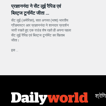
प्रज्ञाननंदा ने सेंट लुई रैपिड एवं
ब्लिट्ज टूर्नामेंट जीता ...
सेंट लुई (अमेरिका), सात अगस्त (भाषा) भारतीय
ग्रैंडमास्टर आर प्रज्ञाननंदा ने शानदार प्रदर्शन
जारी रखते हुए एक राउंड शेष रहते ही अपना पहला
सेंट लुई रैपिड एवं ब्लिट्ज टूर्नामेंट का खिताब
जीता।
इस ...
श्रेणि