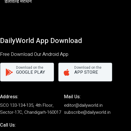
डेलीवर्ल्ड मैराथन
DailyWorld App Download
Free Download Our Android App
Download on the
Download on the
GOOGLE PLAY
APP STORE
Address:
Mail Us:
SCO 133-134-135, 4th Floor,
editor@dailyworld.in
Sector-17C, Chandigarh-160017
subscribe@dailyworld.in
Call Us: