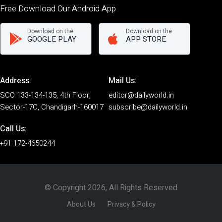
Free Download Our Android App
Download on the
Download on the
GOOGLE PLAY
APP STORE
Address:
Mail Us:
SCO 133-134-135, 4th Floor,
editor@dailyworld.in
Sector-17C, Chandigarh-160017
subscribe@dailyworld.in
Call Us:
+91 172-4650244
© Copyright 2026, All Rights Reserved
About Us
Privacy & Policy