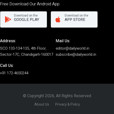
Free Download Our Android App
Download on the
Download on the
GOOGLE PLAY
APP STORE
Address:
Mail Us:
SCO 133-134-135, 4th Floor,
editor@dailyworld.in
Sector-17C, Chandigarh-160017
subscribe@dailyworld.in
Call Us:
+91 172-4650244
© Copyright 2026, All Rights Reserved
About Us
Privacy & Policy