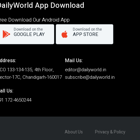
DailyWorld App Download
ree Download Our Android App
Download on the
Download on the
GOOGLE PLAY
APP STORE
ddress:
Mail Us:
CO 133-134-135, 4th Floor,
editor@dailyworld.in
ector-17C, Chandigarh-160017
subscribe@dailyworld.in
all Us:
91 172-4650244
About Us
Privacy & Policy