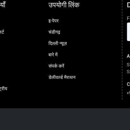
याँ
उपयोगी लिंक
F
इ-पेपर
र्ट
चंडीगढ़
दिल्ली न्यूज़
बारे में
A
S
संपर्क करें
S
डेलीवर्ल्ड मैराथन
C
ट्रीय
+