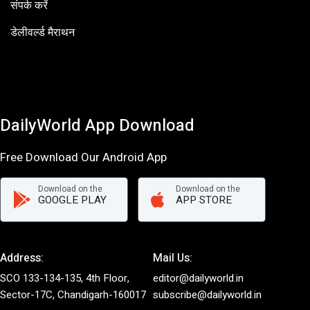
संपर्क करें
डेलीवर्ल्ड मैराथन
DailyWorld App Download
Free Download Our Android App
Download on the
Download on the
GOOGLE PLAY
APP STORE
Address:
Mail Us:
SCO 133-134-135, 4th Floor,
editor@dailyworld.in
Sector-17C, Chandigarh-160017
subscribe@dailyworld.in