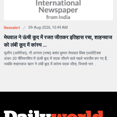
09-Aug-2026, 10:49 AM
Newsalert
मेघवाल ने ऊंची कूद में रजत जीतकर इतिहास रचा, शाहनवाज
को लंबी कूद में कांस्य ...
यूजीन (अमेरिका), नौ अगस्त (भाषा) बसंत कुमार मेघवाल विश्व एथलेटिक्स
अंडर-20 चैंपियनशिप में ऊंची कूद में पदक जीतने वाले पहले भारतीय बन गए हैं,
जबकि शाहनवाज खान ने लंबी कूद में कांस्य पदक जीता, जिससे भार ...