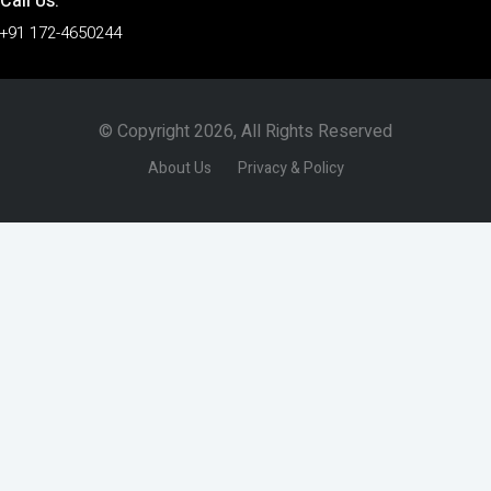
Call Us:
+91 172-4650244
© Copyright 2026, All Rights Reserved
About Us
Privacy & Policy