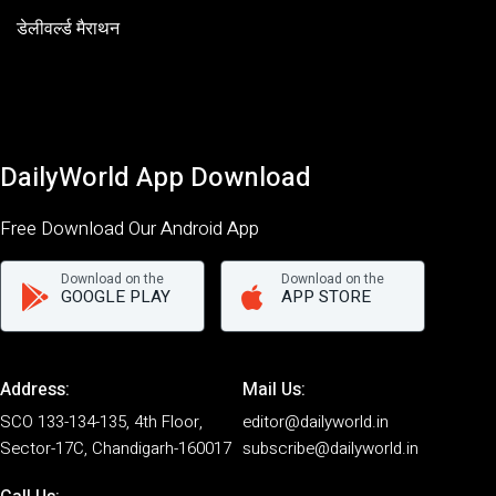
डेलीवर्ल्ड मैराथन
DailyWorld App Download
Free Download Our Android App
Download on the
Download on the
GOOGLE PLAY
APP STORE
Address:
Mail Us:
SCO 133-134-135, 4th Floor,
editor@dailyworld.in
Sector-17C, Chandigarh-160017
subscribe@dailyworld.in