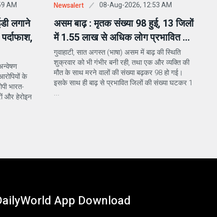
59 AM
08-Aug-2026, 12:53 AM
Newsalert
ईडी लगाने
असम बाढ़ : मृतक संख्या 98 हुई, 13 जिलों
पर्दाफाश,
में 1.55 लाख से अधिक लोग प्रभावित ...
गुवाहाटी, सात अगस्त (भाषा) असम में बाढ़ की स्थिति
शुक्रवार को भी गंभीर बनी रही, तथा एक और व्यक्ति की
अन्वेषण
मौत के साथ मरने वालों की संख्या बढ़कर 98 हो गई।
रोपियों के
इसके साथ ही बाढ़ से प्रभावित जिलों की संख्या घटकर 1
पी भारत-
...
ों और हेरोइन
DailyWorld App Download