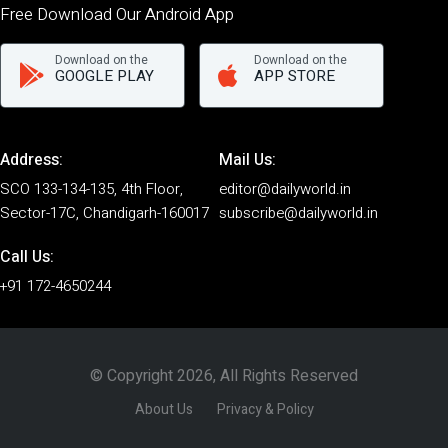
Free Download Our Android App
Download on the
Download on the
GOOGLE PLAY
APP STORE
Address:
Mail Us:
SCO 133-134-135, 4th Floor,
editor@dailyworld.in
Sector-17C, Chandigarh-160017
subscribe@dailyworld.in
Call Us:
+91 172-4650244
© Copyright 2026, All Rights Reserved
About Us
Privacy & Policy